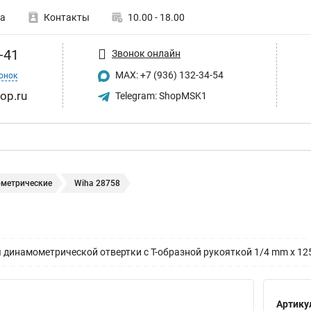
а
Контакты
10.00 - 18.00
-41
Звонок онлайн
MAX: +7 (936) 132-34-54
онок
op.ru
Telegram: ShopMSK1
метрические
Wiha 28758
 динамометрической отвертки с Т-образной рукояткой 1/4 mm x 12
Артику