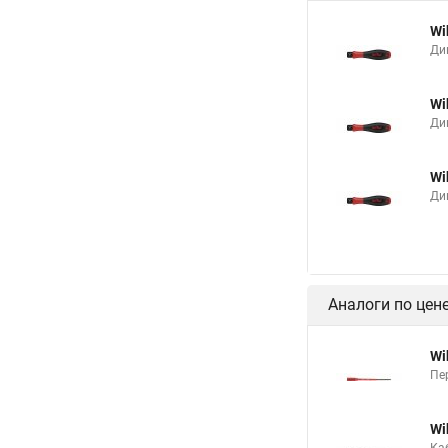
Wi
Ди
Wi
Ди
Wi
Ди
Аналоги по цен
Wi
Пер
Wi