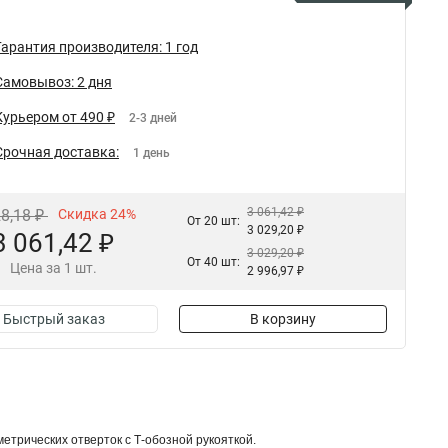
Гарантия производителя: 1 год
Самовывоз: 2 дня
Курьером от 490 ₽
2-3 дней
Срочная доставка:
1 день
3 061,42 ₽
28,18 ₽
Скидка 24%
От 20 шт:
3 029,20 ₽
3 061,42 ₽
3 029,20 ₽
От 40 шт:
Цена за 1 шт.
2 996,97 ₽
Быстрый заказ
В корзину
трических отверток с Т-обозной рукояткой.