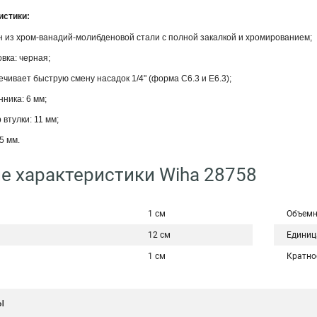
истики:
н из хром-ванадий-молибденовой стали с полной закалкой и хромированием;
вка: черная;
чивает быструю смену насадок 1/4" (форма C6.3 и E6.3);
ника: 6 мм;
втулки: 11 мм;
5 мм.
е характеристики Wiha 28758
1 см
Объемн
12 см
Единиц
1 см
Кратно
ы