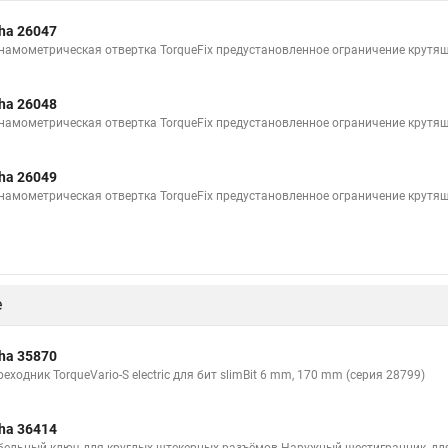
ha 26047
намометрическая отвертка TorqueFix предустановленное ограничение крутящ
ha 26048
намометрическая отвертка TorqueFix предустановленное ограничение крутящ
ha 26049
намометрическая отвертка TorqueFix предустановленное ограничение крутящ
е
ha 35870
еходник TorqueVario-S electric для бит slimBit 6 mm, 170 mm (серия 28799)
ha 36414