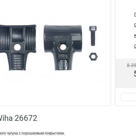
8 3
iha 26672
кого чугуна с порошковым покрытием.