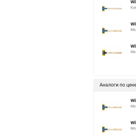
Wi
Ку
Wi
Мо
Wi
Мо
Аналоги по цен
Wi
Мо
Wi
Мо