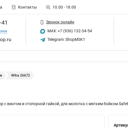
а
Контакты
10.00 - 18.00
-41
Звонок онлайн
MAX: +7 (936) 132-34-54
онок
op.ru
Telegram: ShopMSK1
и
Wiha 26672
р с винтом и стопорной гайкой, для молотка с мягким бойком Safet
Артику