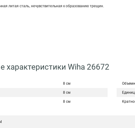
чная литая сталь, нечувствительная к образованию трещин.
е характеристики Wiha 26672
8 см
Объемн
8 см
Единиц
8 см
Кратно
ы