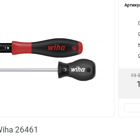
Артику
19 
iha 26461