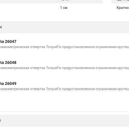
1 см
Кратно
ы
ha 26047
намометрическая отвертка TorqueFix предустановленное ограничение крутящ
ha 26048
намометрическая отвертка TorqueFix предустановленное ограничение крутящ
ha 26049
намометрическая отвертка TorqueFix предустановленное ограничение крутящ
е