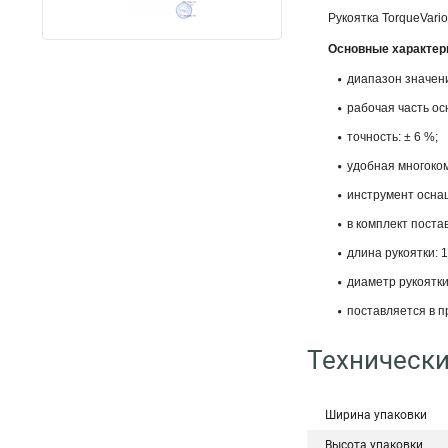
Рукоятка TorqueVari
Основные характер
диапазон значени
рабочая часть о
точность: ± 6 %;
удобная многоком
инструмент осна
в комплект поста
длина рукоятки: 
диаметр рукоятки
поставляется в п
Технически
Ширина упаковки
Высота упаковки