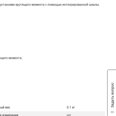
ю установки крутящего момента с помощью интегрированной шкалы.
тящего момента;
Задать вопрос
ый вес
0.1 кг
а измерения
шт.