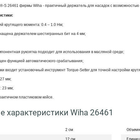
o®-S 26461 фирмы Wiha - практичный держатель для насадок с возможность
истики:
й крутящего момента: 0.4 – 1.0 Нм;
снащена держателем шестигранных бит на 4 мм;
понентная рукоятка подходит для использования в масляной среде;
щен функцией автоматического срабатывания;
вки входит установочный инструмент Torque-Setter для точной настройки кру
127 мм;
: 23 мм;
рактичном пластиковом кейсе.
е характеристики Wiha 26461
2 см
Объемн
12 см
Единиц