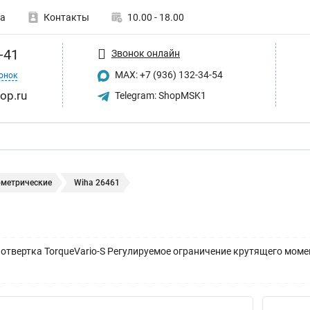
а
Контакты
10.00 - 18.00
-41
Звонок онлайн
MAX: +7 (936) 132-34-54
онок
op.ru
Telegram: ShopMSK1
метрические
Wiha 26461
твертка TorqueVario-S Регулируемое ограничение крутящего момент