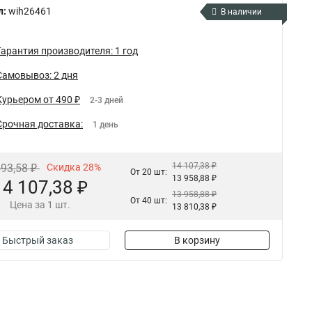
л:
wih26461
В наличии
Гарантия производителя: 1 год
Самовывоз: 2 дня
Курьером от 490 ₽
2-3 дней
Срочная доставка:
1 день
14 107,38 ₽
593,58 ₽
Скидка 28%
От 20 шт:
13 958,88 ₽
14 107,38 ₽
13 958,88 ₽
От 40 шт:
Цена за 1 шт.
13 810,38 ₽
Быстрый заказ
В корзину