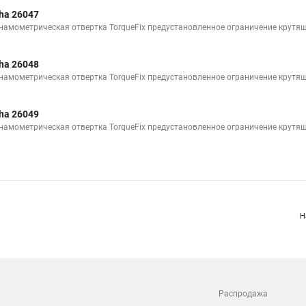
ha 26047
намометрическая отвертка TorqueFix предустановленное ограничение крутящ
ha 26048
намометрическая отвертка TorqueFix предустановленное ограничение крутящ
ha 26049
намометрическая отвертка TorqueFix предустановленное ограничение крутящ
Н
Распродажа