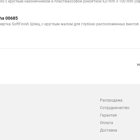
ло с круглым наконечником и пластмассовой рукояткой 6,0 mm x 100 mm (се
ha 00685
вертка SoftFinish Шлиц, с круглым жалом для глубоко расположенных винтов 
Н
Распродажа
Сотрудничество
Гарантия
Оплата
Доставка