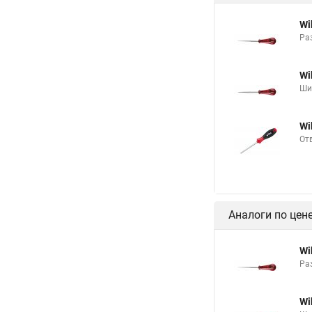
Wi
Ра
Wi
Ши
Wi
От
Аналоги по цен
Wi
Ра
Wi