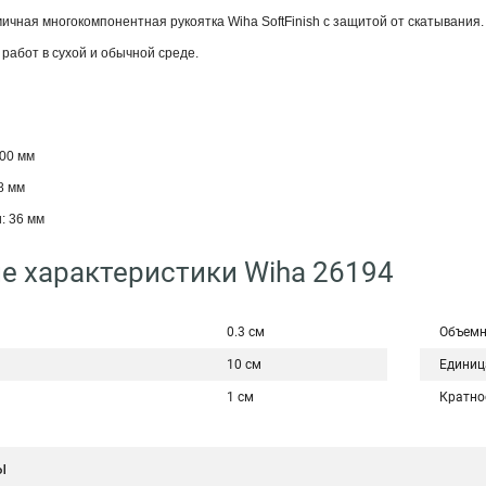
мичная многокомпонентная рукоятка Wiha SoftFinish с защитой от скатывания
работ в сухой и обычной среде.
100 мм
8 мм
: 36 мм
е характеристики Wiha 26194
0.3 см
Объемн
10 см
Единиц
1 см
Кратно
ы