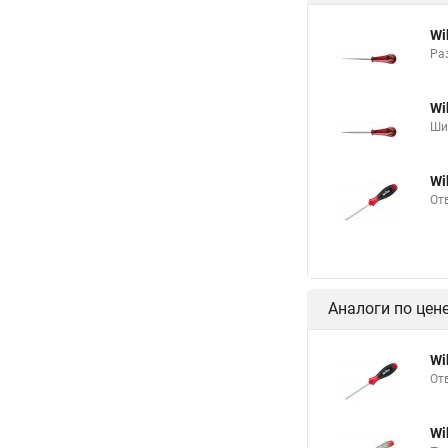
Wi
Ра
Wi
Ши
Wi
От
Аналоги по цен
Wi
От
Wi