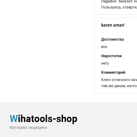
Недавно заказал на
Пользуюсь, отвёртка
karen amari
Достоинства
все
Недостатки
нету
Комментарий
Ключ отличного каче
тем же ценам, наст
Все права защищены