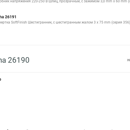
обник напряжения 220-250 В Шлиц, прозрачный, с зажимом 3,0 mm x 60 mm (
ha 26191
вертка SoftFinish Шестигранник, с шестигранным жалом 3 x 75 mm (серия 356
ha 26190
Н
р