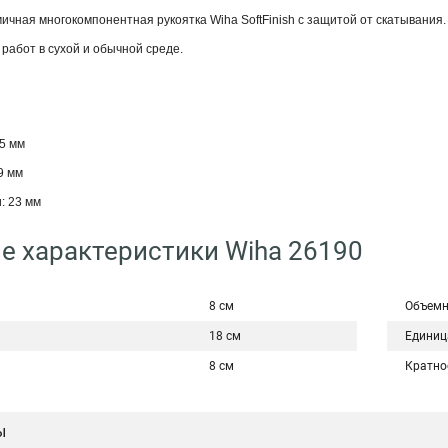
мичная многокомпонентная рукоятка Wiha SoftFinish с защитой от скатывания
работ в сухой и обычной среде.
5 мм
9 мм
: 23 мм
е характеристики Wiha 26190
8 см
Объемн
18 см
Единиц
8 см
Кратно
ы