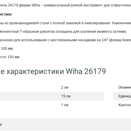
тель 26179 фирмы Wiha – универсальный ручной инструмент для отверточных
истики:
ны из хром-ванадиевой стали с полной закалкой и никелирование. Наконечни
мпонентная Т-образная рукоятка оснащена для усиления момента затяжки;
значен для использования с шестигранными насадками на 1/4" (форма боковог
 100 мм;
сти: 150 мм.
е характеристики Wiha 26179
2 см
Объемн
15 см
Единиц
1 см
Кратно
ы