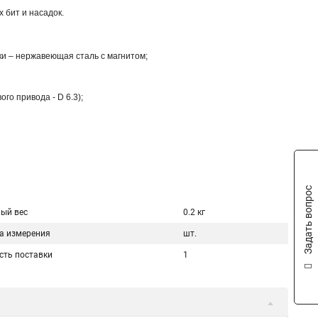
 бит и насадок.
ки – нержавеющая сталь с магнитом;
о привода - D 6.3);
Задать вопрос
ый вес
0.2 кг
а измерения
шт.
сть поставки
1