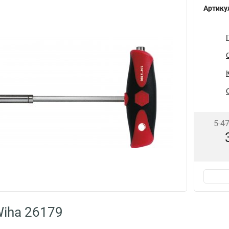
Артику
5 4
iha 26179