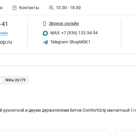
а
Контакты
10.00 - 18.00
-41
Звонок онлайн
MAX: +7 (936) 132-34-54
онок
op.ru
Telegram: ShopMSK1
Wiha 26179
ой рукояткой и двумя держателями битов ComfortGrip магнитный 1/