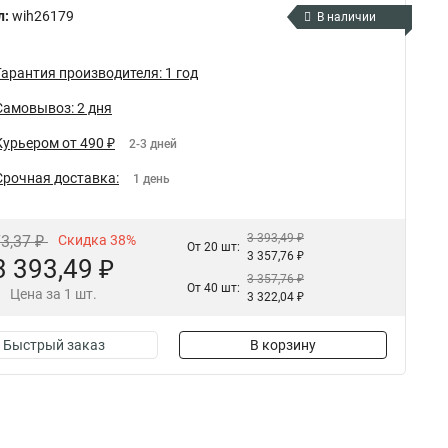
л:
wih26179
В наличии
Гарантия производителя: 1 год
Самовывоз: 2 дня
Курьером от 490 ₽
2-3 дней
Срочная доставка:
1 день
3 393,49 ₽
73,37 ₽
Скидка 38%
От 20 шт:
3 357,76 ₽
3 393,49 ₽
3 357,76 ₽
От 40 шт:
Цена за 1 шт.
3 322,04 ₽
Быстрый заказ
В корзину