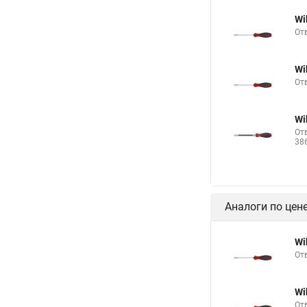
Wi
От
Wi
От
Wi
От
38
Аналоги по цен
Wi
От
Wi
От