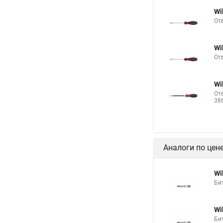
Wi
От
Wi
От
Wi
От
38
Аналоги по цен
Wi
Би
Wi
Би