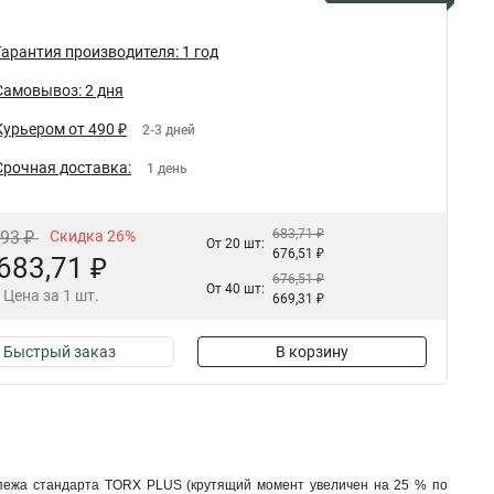
Гарантия производителя: 1 год
Самовывоз: 2 дня
Курьером от 490 ₽
2-3 дней
Срочная доставка:
1 день
683,71 ₽
,93 ₽
Скидка 26%
От 20 шт:
676,51 ₽
683,71 ₽
676,51 ₽
От 40 шт:
Цена за 1 шт.
669,31 ₽
Быстрый заказ
В корзину
епежа стандарта TORX PLUS (крутящий момент увеличен на 25 % по