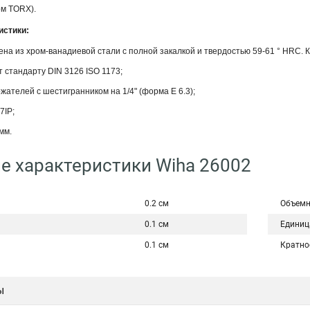
ом TORX).
истики:
ена из хром-ванадиевой стали с полной закалкой и твердостью 59-61 ° HRC. К
т стандарту DIN 3126 ISO 1173;
жателей с шестигранником на 1/4" (форма E 6.3);
7IP;
мм.
е характеристики Wiha 26002
0.2 см
Объемн
0.1 см
Единиц
0.1 см
Кратно
ы