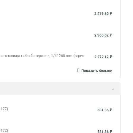
2 476,80 ₽
2 965,62 ₽
ого кольца гибкий стержень, 1/4" 268 mm (серия
2 272,12 ₽
Показать больше
017Z)
581,36 ₽
017Z)
581,36 ₽