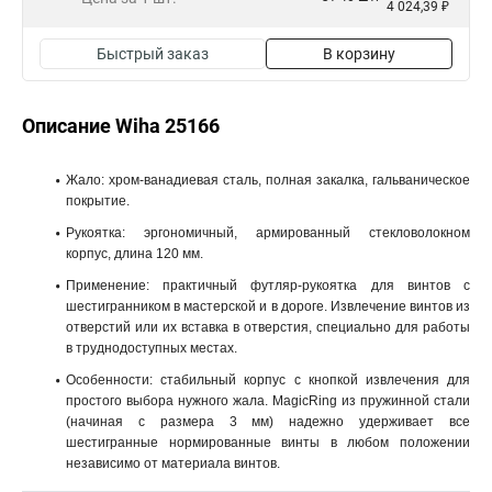
4 024,39 ₽
Быстрый заказ
В корзину
Описание Wiha 25166
Жало: хром-ванадиевая сталь, полная закалка, гальваническое
покрытие.
Рукоятка: эргономичный, армированный стекловолокном
корпус, длина 120 мм.
Применение: практичный футляр-рукоятка для винтов с
шестигранником в мастерской и в дороге. Извлечение винтов из
отверстий или их вставка в отверстия, специально для работы
в труднодоступных местах.
Особенности: стабильный корпус с кнопкой извлечения для
простого выбора нужного жала. MagicRing из пружинной стали
(начиная с размера 3 мм) надежно удерживает все
шестигранные нормированные винты в любом положении
независимо от материала винтов.