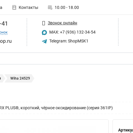
а
Контакты
10.00 - 18.00
-41
Звонок онлайн
MAX: +7 (936) 132-34-54
онок
op.ru
Telegram: ShopMSK1
и
Wiha 24529
 PLUS®, короткий, чёрное оксидирование (серия 361IP)
Артику