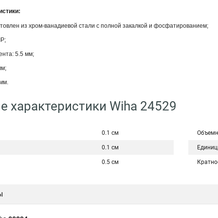
истики:
отовлен из хром-ванадиевой стали с полной закалкой и фосфатированием;
IP;
нта: 5.5 мм;
мм;
мм.
е характеристики Wiha 24529
0.1 см
Объемн
0.1 см
Единиц
0.5 см
Кратно
ы