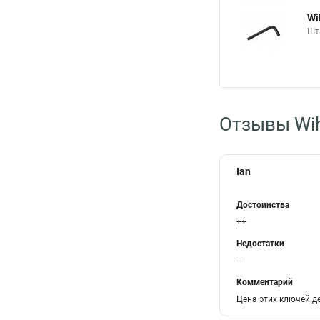
Wi
Шт
Отзывы Wi
Ian
Достоинства
++
Недостатки
---
Комментарий
Цена этих ключей де