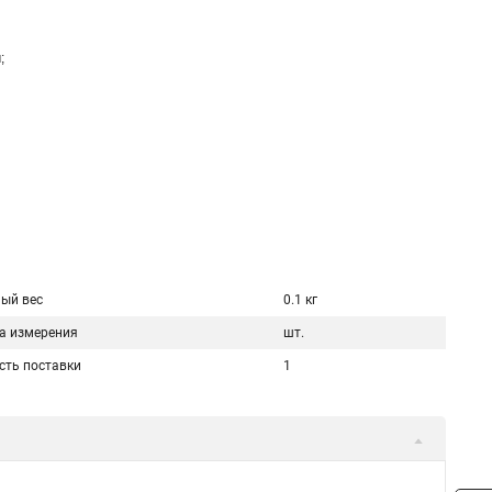
;
ый вес
0.1 кг
а измерения
шт.
сть поставки
1