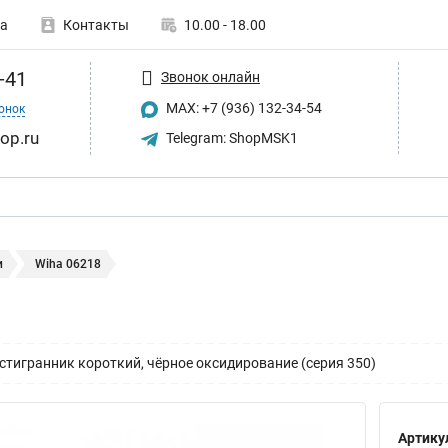
а
Контакты
10.00 - 18.00
-41
Звонок онлайн
MAX: +7 (936) 132-34-54
онок
op.ru
Telegram: ShopMSK1
и
Wiha 06218
игранник короткий, чёрное оксидирование (серия 350)
Артику