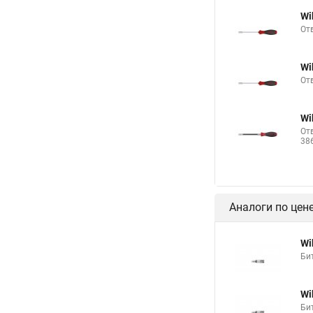
Wi
От
Wi
От
Wi
От
38
Аналоги по цен
Wi
Бит
Wi
Бит