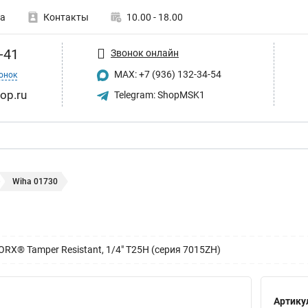
а
Контакты
10.00 - 18.00
-41
Звонок онлайн
MAX: +7 (936) 132-34-54
онок
op.ru
Telegram: ShopMSK1
Wiha 01730
ORX® Tamper Resistant, 1/4" T25H (серия 7015ZH)
Артику