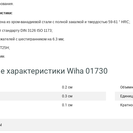
ования.
истики:
ена из хром-ванадиевой стали с полной закалкой и твердостью 59-61 ° HRC;
т стандарту DIN 3126 ISO 1173;
жателей с шестигранником на 6.3 мм;
 T25H;
мм.
е характеристики Wiha 01730
0.2 см
Объемн
0.3 см
Единиц
0.1 см
Кратно
ы