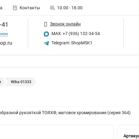
а
Контакты
10.00 - 18.00
-41
Звонок онлайн
MAX: +7 (936) 132-34-54
онок
op.ru
Telegram: ShopMSK1
и
Wiha 01333
образной рукояткой TORX®, матовое хромирование (серия 364)
Артику