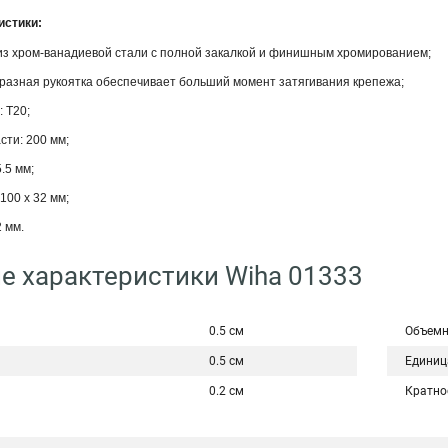
истики:
 из хром-ванадиевой стали с полной закалкой и финишным хромированием;
разная рукоятка обеспечивает больший момент затягивания крепежа;
: T20;
сти: 200 мм;
.5 мм;
100 x 32 мм;
 мм.
е характеристики Wiha 01333
0.5 см
Объемн
0.5 см
Единиц
0.2 см
Кратно