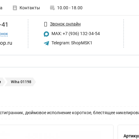
а
Контакты
10.00 - 18.00
-41
Звонок онлайн
MAX: +7 (936) 132-34-54
онок
op.ru
Telegram: ShopMSK1
и
Wiha 01198
игранник, дюймовое исполнение короткое, блестящее никелирова
Артику