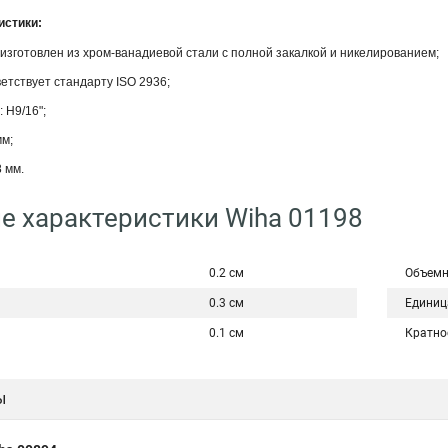
истики:
изготовлен из хром-ванадиевой стали с полной закалкой и никелированием;
етствует стандарту ISO 2936;
 H9/16";
мм;
 мм.
е характеристики Wiha 01198
0.2 см
Объемн
0.3 см
Единиц
0.1 см
Кратно
ы