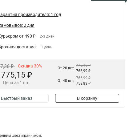
Гарантия производителя: 1 год
Самовывоз: 2 дня
Курьером от 490 ₽
2-3 дней
Срочная доставка:
1 день
775,15 ₽
07,36 ₽
Скидка 30%
От 20 шт:
766,99 ₽
775,15 ₽
766,99 ₽
От 40 шт:
Цена за 1 шт.
758,83 ₽
Быстрый заказ
В корзину
ренним шестигранником.