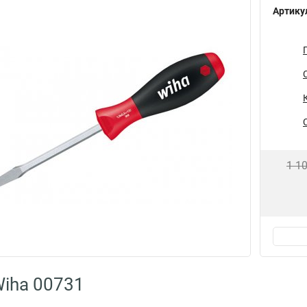
Артику
1 1
iha 00731