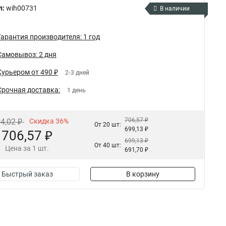
л:
wih00731
В наличии
Гарантия производителя: 1 год
Самовывоз: 2 дня
Курьером от 490 ₽
2-3 дней
Срочная доставка:
1 день
706,57 ₽
04,02 ₽
Скидка 36%
От 20 шт:
699,13 ₽
706,57 ₽
699,13 ₽
От 40 шт:
Цена за 1 шт.
691,70 ₽
Быстрый заказ
В корзину