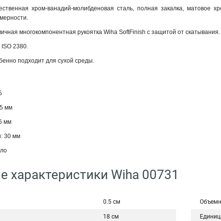
ественная хром-ванадий-молибденовая сталь, полная закалка, матовое х
змерности.
мичная многокомпонентная рукоятка Wiha SoftFinish с защитой от скатывания
 ISO 2380.
бенно подходит для сухой среды.
5
5 мм
6 мм
: 30 мм
ало
е характеристики Wiha 00731
0.5 см
Объемн
18 см
Единиц