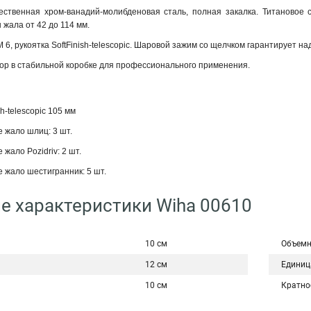
ественная хром-ванадий-молибденовая сталь, полная закалка. Титановое
жала от 42 до 114 мм.
 6, рукоятка SoftFinish-telescopic. Шаровой зажим со щелчком гарантирует 
ор в стабильной коробке для профессионального применения.
sh-telescopic 105 мм
 жало шлиц: 3 шт.
жало Pozidriv: 2 шт.
 жало шестигранник: 5 шт.
е характеристики Wiha 00610
10 см
Объемн
12 см
Единиц
10 см
Кратно