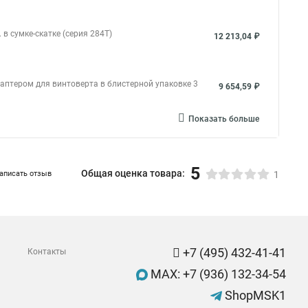
в сумке-скатке (серия 284T)
12 213,04 ₽
даптером для винтоверта в блистерной упаковке 3
9 654,59 ₽
Показать больше
5
Общая оценка товара:
аписать отзыв
1
+7 (495) 432-41-41
Контакты
MAX: +7 (936) 132-34-54
ShopMSK1