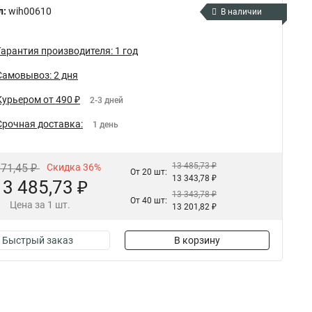
л:
wih00610
В наличии
Гарантия производителя: 1 год
Самовывоз: 2 дня
Курьером от 490 ₽
2-3 дней
Срочная доставка:
1 день
13 485,73 ₽
071,45 ₽
Скидка 36%
От 20 шт:
13 343,78 ₽
13 485,73 ₽
13 343,78 ₽
От 40 шт:
Цена за 1 шт.
13 201,82 ₽
Быстрый заказ
В корзину