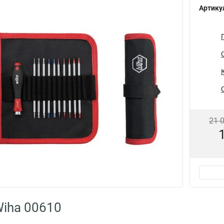
Артику
21 
iha 00610