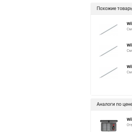
Похожие товар
Wi
См
Wi
См
Wi
См
Аналоги по цен
Wi
От