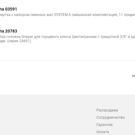
ha 03591
вертка с набором сменных жал SYSTEM 6 смешанная комплектация, 11 предм. 
ha 20783
бор головок Gripper для торцевого ключа Шестигранник с трещоткой 3/8" и а
едм. (серия 24601)
Н
Распродажа
Сотрудничество
Гарантия
Оплата